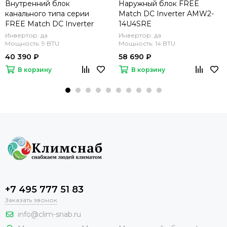
Внутренний блок
Наружный блок FREE
канального типа серии
Match DC Inverter AMW2-
FREE Match DC Inverter
14U4SRE
R32 AMD-09UX4RBL8
Инвертор: да
Инвертор: да
Мощность: 9 BTU
Мощность: 14 BTU
40 390 ₽
58 690 ₽
В корзину
В корзину
+7 495 777 51 83
Заказать звонок
info@clim-snab.ru