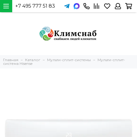
+7 495 777 51 83
Главная
Каталог
Мульти-сплит-системы
Мульти-сплит-
система Hisense