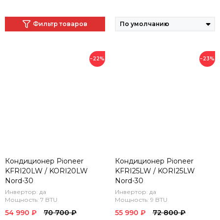
Фильтр товаров
−22%
−23%
Кондиционер Pioneer
Кондиционер Pioneer
KFRI20LW / KORI20LW
KFRI25LW / KORI25LW
Nord-30
Nord-30
Инвертор: да
Инвертор: да
Мощность: 7 BTU
Мощность: 9 BTU
54 990 ₽
70 700 ₽
55 990 ₽
72 800 ₽