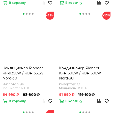
В корзину
В корзину
−22%
−23%
Кондиционер Pioneer
Кондиционер Pioneer
KFRI35LW / KORI35LW
KFRI50LW / KORI50LW
Nord-30
Nord-30
Инвертор: да
Инвертор: да
Мощность: 12 BTU
Мощность: 18 BTU
64 990 ₽
83 800 ₽
91 990 ₽
119 100 ₽
В корзину
В корзину