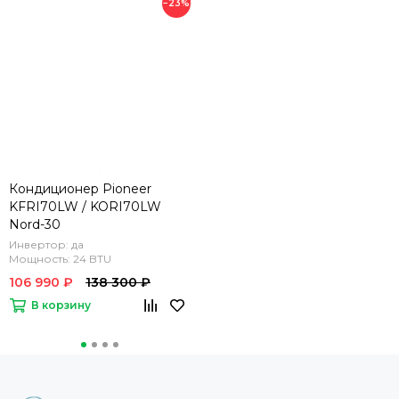
−23%
Кондиционер Pioneer
KFRI70LW / KORI70LW
Nord-30
Инвертор: да
Мощность: 24 BTU
106 990 ₽
138 300 ₽
В корзину