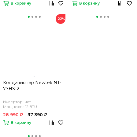
В корзину
В корзину
−22%
Кондиционер Newtek NT-
77HS12
Инвертор: нет
Мощность: 12 BTU
28 990 ₽
37 390 ₽
В корзину