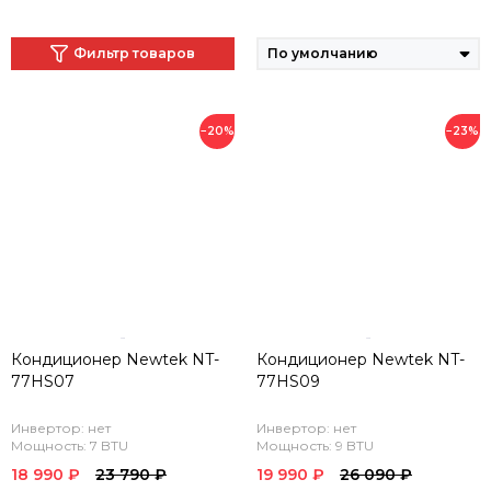
Фильтр товаров
−20%
−23%
Кондиционер Newtek NT-
Кондиционер Newtek NT-
77HS07
77HS09
Инвертор: нет
Инвертор: нет
Мощность: 7 BTU
Мощность: 9 BTU
18 990 ₽
23 790 ₽
19 990 ₽
26 090 ₽