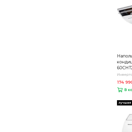
Напол
кондиц
60CHT
Инверто
174 99
В к