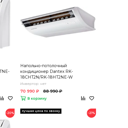
Напольно-потолочный
TNE-
кондиционер Dantex RK-
18CHT2N/RK-18HT2NE-W
Инвертор: нет
70 990 ₽
88 990 ₽
В корзину
−20%
−21%