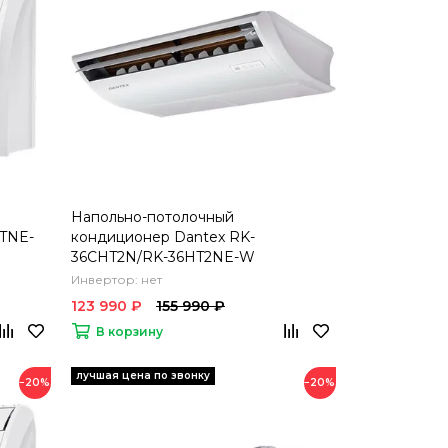
Напольно-потолочный
TNE-
кондиционер Dantex RK-
36CHT2N/RK-36HT2NE-W
Инвертор: нет
123 990 ₽
155 990 ₽
В корзину
−20%
−20%