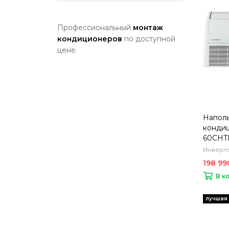
Профессиональный
монтаж
кондиционеров
по доступной
цене.
Напол
кондиц
60CHT
Инверто
198 99
В к