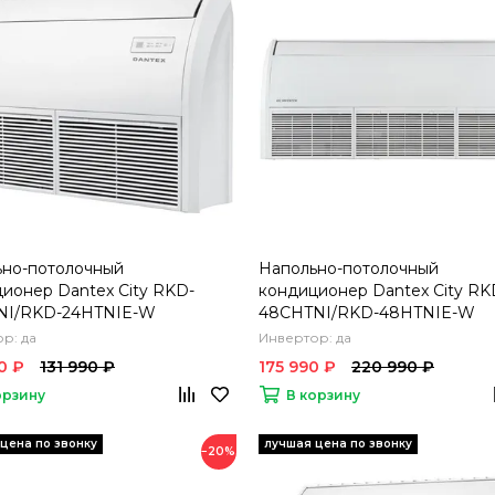
ьно-потолочный
Напольно-потолочный
ионер Dantex City RKD-
кондиционер Dantex City RK
NI/RKD-24HTNIE-W
48CHTNI/RKD-48HTNIE-W
р: да
Инвертор: да
0 ₽
131 990 ₽
175 990 ₽
220 990 ₽
орзину
В корзину
−20%