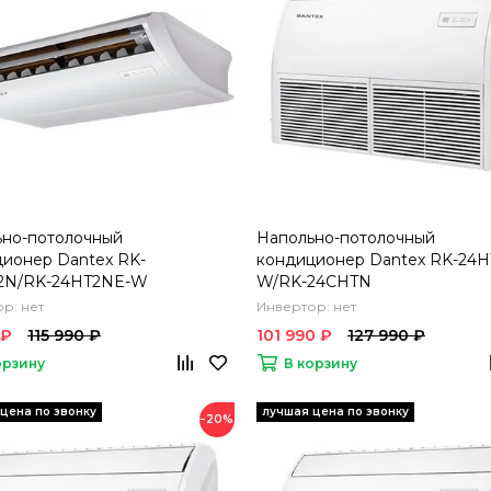
ьно-потолочный
Напольно-потолочный
ионер Dantex RK-
кондиционер Dantex RK-24H
2N/RK-24HT2NE-W
W/RK-24CHTN
р: нет
Инвертор: нет
 ₽
115 990 ₽
101 990 ₽
127 990 ₽
орзину
В корзину
−20%