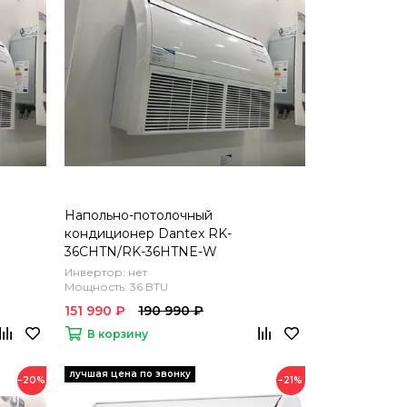
Напольно-потолочный
кондиционер Dantex RK-
36CHTN/RK-36HTNE-W
Инвертор: нет
Мощность: 36 BTU
151 990 ₽
190 990 ₽
В корзину
−20%
−21%