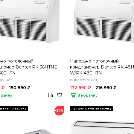
ьно-потолочный
Напольно-потолочный
ционер Dantex RK-36HTNE-
кондиционер Dantex RK-48
36CHTN
W/RK-48CHTN
р: нет
Инвертор: нет
0 ₽
190 990 ₽
172 990 ₽
216 990 ₽
орзину
В корзину
−20%