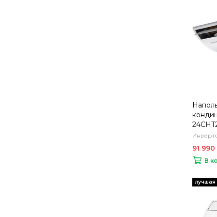
Напол
кондиц
24CHT
Инверто
91 990
В к