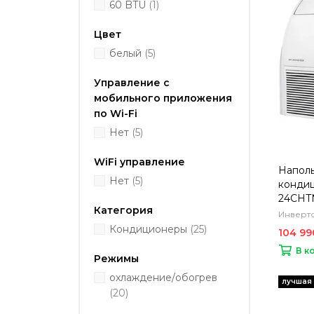
60 BTU
(1)
Цвет
белый
(5)
Управление c
мобильного приложения
по Wi-Fi
Нет
(5)
WiFi управление
Напол
Нет
(5)
кондиц
24CHT
Категория
Инверто
Кондиционеры
(25)
104 99
В к
Режимы
охлаждение/обогрев
(20)