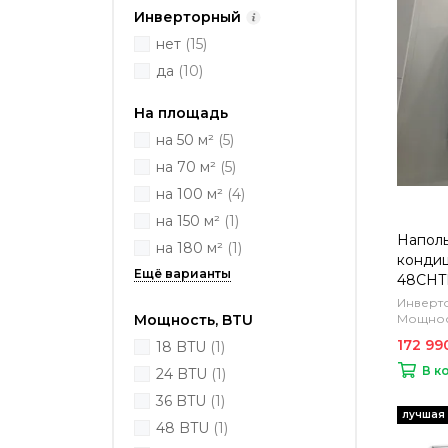
Инверторный
нет
(15)
да
(10)
На площадь
на 50 м²
(5)
на 70 м²
(5)
на 100 м²
(4)
на 150 м²
(1)
Напол
на 180 м²
(1)
кондиц
48CHT
Инверто
Мощност
Мощность, BTU
172 99
18 BTU
(1)
В к
24 BTU
(1)
36 BTU
(1)
48 BTU
(1)