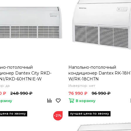
ьно-потолочный
Напольно-потолочный
ионер Dantex City RKD-
кондиционер Dantex RK-18H
NI/RKD-60HTNIE-W
W/RK-18CHTN
р: да
Инвертор: нет
0 ₽
248 990 ₽
76 990 ₽
96 990 ₽
орзину
В корзину
−21%