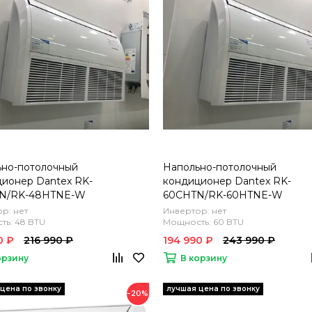
ьно-потолочный
Напольно-потолочный
ионер Dantex RK-
кондиционер Dantex RK-
N/RK-48HTNE-W
60CHTN/RK-60HTNE-W
р: нет
Инвертор: нет
ь: 48 BTU
Мощность: 60 BTU
0 ₽
216 990 ₽
194 990 ₽
243 990 ₽
орзину
В корзину
−20%