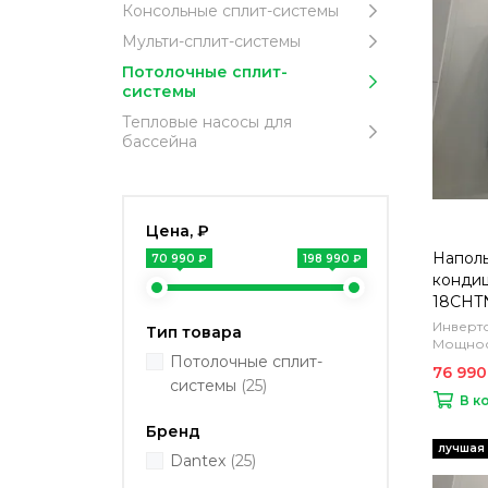
Консольные сплит-системы
Мульти-сплит-системы
Потолочные сплит-
системы
Тепловые насосы для
бассейна
Цена, ₽
Напол
70 990 ₽
198 990 ₽
кондиц
18CHT
Инверто
Тип товара
Мощност
Потолочные сплит-
76 990
системы
(25)
В к
Бренд
Dantex
(25)