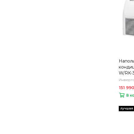
Напол
конди
W/RK-
Инверто
151 99
В к