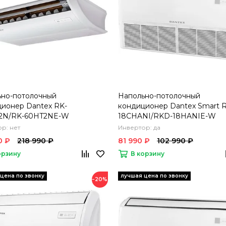
ьно-потолочный
Напольно-потолочный
ионер Dantex RK-
кондиционер Dantex Smart 
2N/RK-60HT2NE-W
18CHANI/RKD-18HANIE-W
р: нет
Инвертор: да
0 ₽
218 990 ₽
81 990 ₽
102 990 ₽
орзину
В корзину
−20%