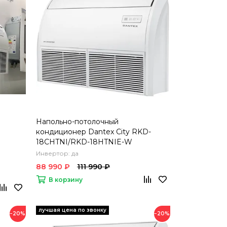
Напольно-потолочный
кондиционер Dantex City RKD-
18CHTNI/RKD-18HTNIE-W
Инвертор: да
88 990 ₽
111 990 ₽
В корзину
−20%
−20%