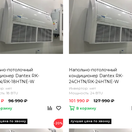
ьно-потолочный
Напольно-потолочный
ионер Dantex RK-
кондиционер Dantex RK-
N/RK-18HTNE-W
24CHTN/RK-24HTNE-W
р: нет
Инвертор: нет
ь: 18 BTU
Мощность: 24 BTU
 ₽
96 990 ₽
101 990 ₽
127 990 ₽
орзину
В корзину
−20%