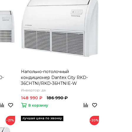
Напольно-потолочный
D-
кондиционер Dantex City RKD-
36CHTNI/RKD-36HTNIE-W
Инвертор: да
148 990 ₽
186 990 ₽
В корзину
−21%
−20%