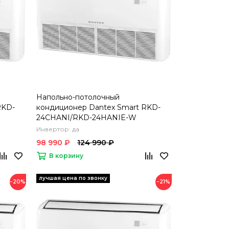
Напольно-потолочный
RKD-
кондиционер Dantex Smart RKD-
24CHANI/RKD-24HANIE-W
Инвертор: да
98 990 ₽
124 990 ₽
В корзину
−20%
−21%