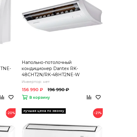
Напольно-потолочный
HTNE-
кондиционер Dantex RK-
48CHT2N/RK-48HT2NE-W
Инвертор: нет
156 990 ₽
196 990 ₽
В корзину
−20%
−21%