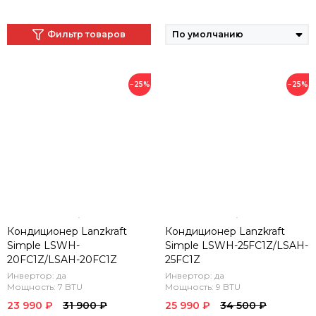
Фильтр товаров
−25%
−25%
Кондиционер Lanzkraft
Кондиционер Lanzkraft
Simple LSWH-
Simple LSWH-25FC1Z/LSAH-
20FC1Z/LSAH-20FC1Z
25FC1Z
Инвертор: да
Инвертор: да
Мощность: 7 BTU
Мощность: 9 BTU
23 990 ₽
31 900 ₽
25 990 ₽
34 500 ₽