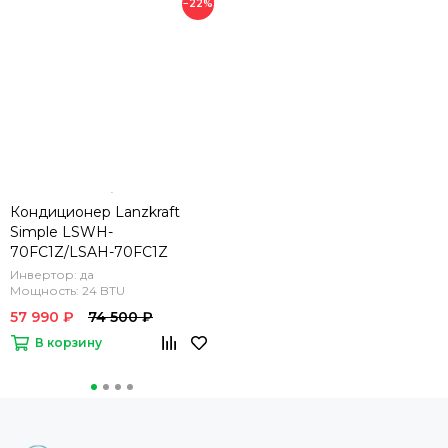
−22%
Кондиционер Lanzkraft
Simple LSWH-
70FC1Z/LSAH-70FC1Z
Инвертор: да
Мощность: 24 BTU
57 990 ₽
74 500 ₽
В корзину