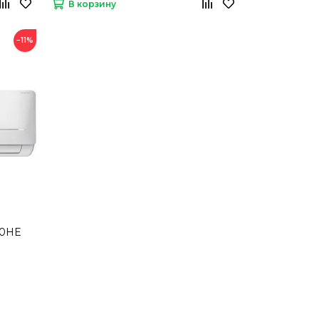
В корзину
−11%
20HE