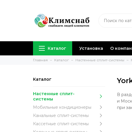
Каталог
Установка
О компа
Главная
Каталог
Настенные сплит-системы
Yor
Каталог
Настенные сплит-
В разд
системы
и Моск
Мобильные кондиционеры
при за
Канальные сплит-системы
Кассетные сплит-системы