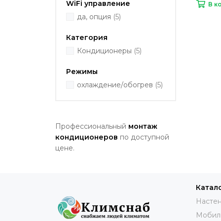
WiFi управление
В к
да, опция
(5)
Категория
Кондиционеры
(5)
Режимы
охлаждение/обогрев
(5)
Профессиональный
монтаж
кондиционеров
по доступной
цене.
Катал
Настен
Мобил