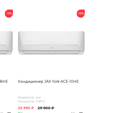
−11%
−13%
08HE
Кондиционер JAX York ACE-10HE
Инвертор: нет
Мощность: 9 BTU
25 990 ₽
29 900 ₽