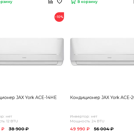
орзину
В корзину
−10%
ионер JAX York ACE-14HE
Кондиционер JAX York ACE-
р: нет
Инвертор: нет
ь: 12 BTU
Мощность: 24 BTU
 ₽
38 900 ₽
49 990 ₽
56 004 ₽