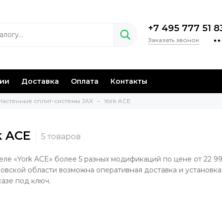
+7 495 777 51 8
Заказать звонок
нии
Доставка
Оплата
Контакты
Настенные сплит-системы JAX
York ACE
k ACE
еле «York ACE» более 5 разных модификаций по цене от 22 99
овской области возможна оперативная доставка и установка
казе под ключ.