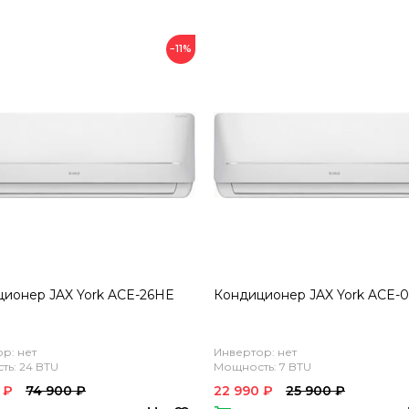
−11%
ионер JAX York ACE-26HE
Кондиционер JAX York ACE-
р: нет
Инвертор: нет
ь: 24 BTU
Мощность: 7 BTU
 ₽
74 900 ₽
22 990 ₽
25 900 ₽