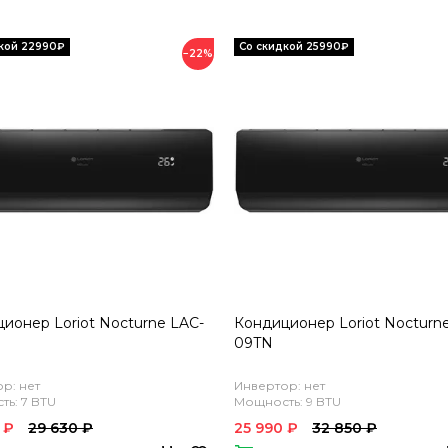
−22%
ионер Loriot Nocturne LAC-
Кондиционер Loriot Nocturn
09TN
р: нет
Инвертор: нет
ь: 7 BTU
Мощность: 9 BTU
 ₽
29 630 ₽
25 990 ₽
32 850 ₽