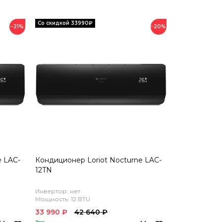
−21%
−20%
e LAC-
Кондиционер Loriot Nocturne LAC-
12TN
Инвертор: нет
Мощность: 12 BTU
33 990 ₽
42 640 ₽