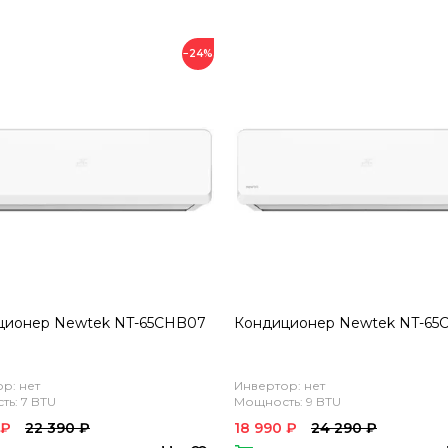
−24%
ционер Newtek NT-65CHB07
Кондиционер Newtek NT-65
р: нет
Инвертор: нет
ь: 7 BTU
Мощность: 9 BTU
 ₽
22 390 ₽
18 990 ₽
24 290 ₽