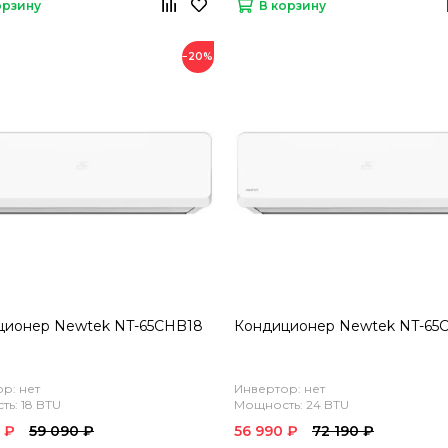
орзину
В корзину
−20%
ционер Newtek NT-65CHB18
Кондиционер Newtek NT-65
р: нет
Инвертор: нет
ь: 18 BTU
Мощность: 24 BTU
 ₽
59 090 ₽
56 990 ₽
72 190 ₽