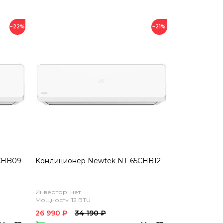
−22%
−21%
CHB09
Кондиционер Newtek NT-65CHB12
Инвертор: нет
Мощность: 12 BTU
26 990 ₽
34 190 ₽