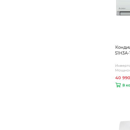
Кондиц
51H3A-
Инверто
Мощност
40 990
В к