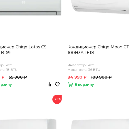
ионер Chigo Lotos CS-
Кондиционер Chigo Moon CT
1B169
100H3A-1E181
р: нет
Инвертор: нет
ь: 18 BTU
Мощность: 36 BTU
 ₽
55 900 ₽
84 990 ₽
109 900 ₽
орзину
В корзину
−26%