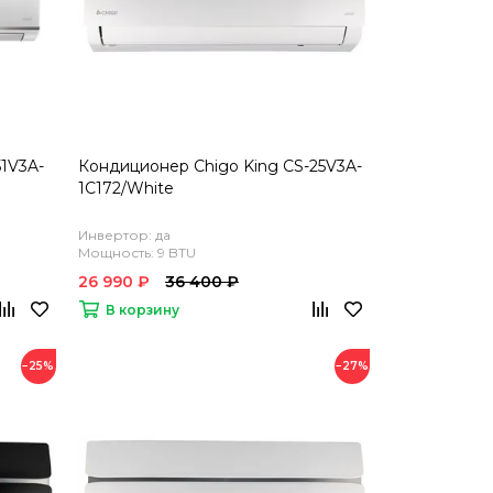
51V3A-
Кондиционер Chigo King CS-25V3A-
1C172/White
Инвертор: да
Мощность: 9 BTU
26 990 ₽
36 400 ₽
В корзину
−25%
−27%