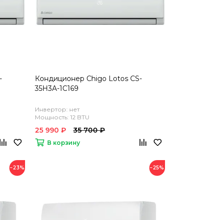
-
Кондиционер Chigo Lotos CS-
35H3A-1C169
Инвертор: нет
Мощность: 12 BTU
25 990 ₽
35 700 ₽
В корзину
−23%
−25%