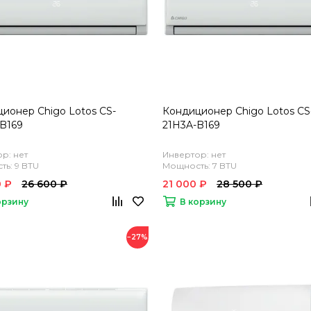
ионер Chigo Lotos CS-
Кондиционер Chigo Lotos CS
B169
21H3A-B169
р: нет
Инвертор: нет
ь: 9 BTU
Мощность: 7 BTU
 ₽
26 600 ₽
21 000 ₽
28 500 ₽
орзину
В корзину
−27%