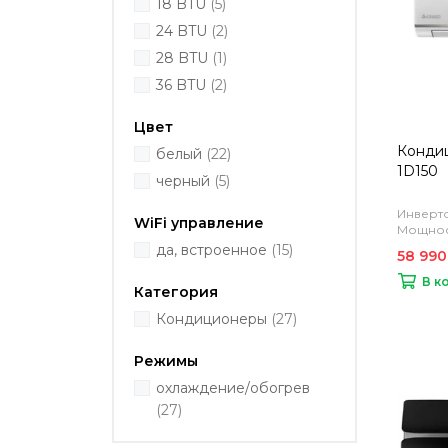
18 BTU
(5)
24 BTU
(2)
28 BTU
(1)
36 BTU
(2)
Цвет
Кондиц
белый
(22)
1D150
черный
(5)
Инверто
WiFi управление
Мощност
да, встроенное
(15)
58 990
В к
Категория
Кондиционеры
(27)
Режимы
охлаждение/обогрев
(27)