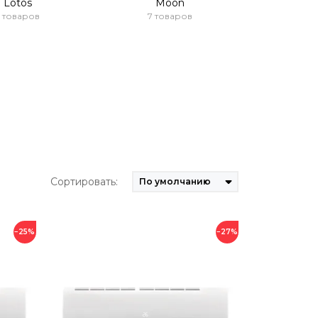
Lotos
Moon
5 товаров
7 товаров
Сортировать:
−25%
−27%