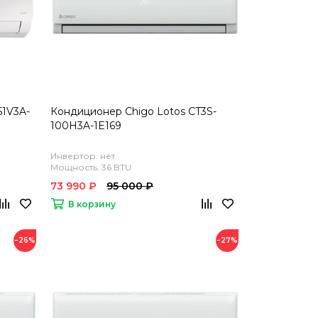
51V3A-
Кондиционер Chigo Lotos CT3S-
100H3A-1E169
Инвертор: нет
Мощность: 36 BTU
73 990 ₽
95 000 ₽
В корзину
−26%
−27%