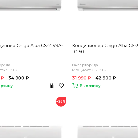
ионер Chigo Alba CS-21V3A-
Кондиционер Chigo Alba CS-
1C150
р: да
Инвертор: да
ь: 9 BTU
Мощность: 12 BTU
 ₽
34 900 ₽
31 990 ₽
42 900 ₽
орзину
В корзину
−26%