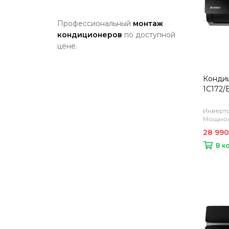
Профессиональный
монтаж
кондиционеров
по доступной
цене.
Кондиц
1C172/
Инверто
Мощност
28 990
В к