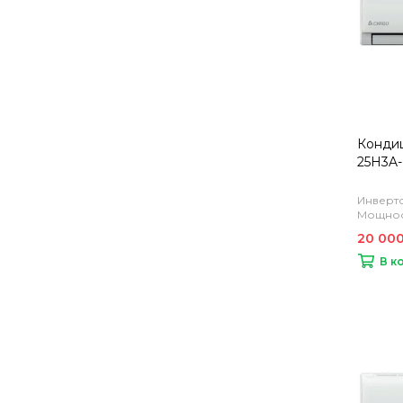
Кондиц
25H3A-
Инверто
Мощност
20 000
В к