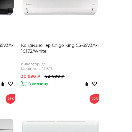
35V3A-
Кондиционер Chigo King CS-35V3A-
1C172/White
Инвертор: да
Мощность: 12 BTU
30 990 ₽
42 400 ₽
В корзину
−25%
−22%