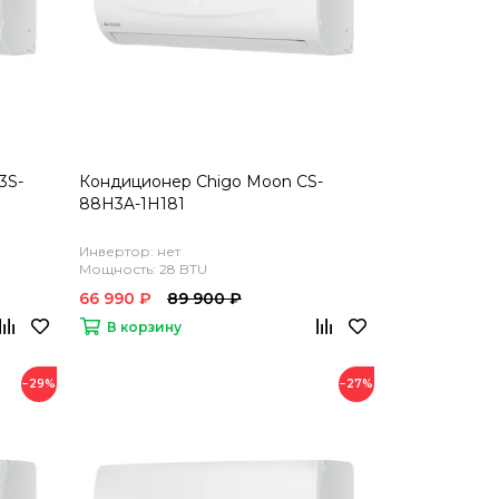
3S-
Кондиционер Chigo Moon CS-
88H3A-1H181
Инвертор: нет
Мощность: 28 BTU
66 990 ₽
89 900 ₽
В корзину
−29%
−27%