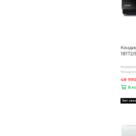
Кондиц
1B172/
Инверто
Мощност
48 990
В к