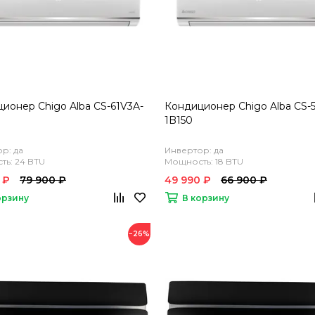
ионер Chigo Alba CS-61V3A-
Кондиционер Chigo Alba CS-
1B150
р: да
Инвертор: да
ь: 24 BTU
Мощность: 18 BTU
 ₽
79 900 ₽
49 990 ₽
66 900 ₽
орзину
В корзину
−26%