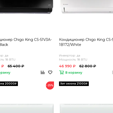
ионер Chigo King CS-51V3A-
Кондиционер Chigo King CS-
Black
1B172/White
р: да
Инвертор: да
ь: 18 BTU
Мощность: 18 BTU
 ₽
65 400 ₽
46 990 ₽
62 800 ₽
орзину
В корзину
−25%