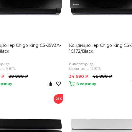
ионер Chigo King CS-25V3A-
Кондиционер Chigo King CS-
Black
1C172/Black
р: да
Инвертор: да
ь: 9 BTU
Мощность: 12 BTU
 ₽
39 000 ₽
34 990 ₽
46 900 ₽
орзину
В корзину
−25%