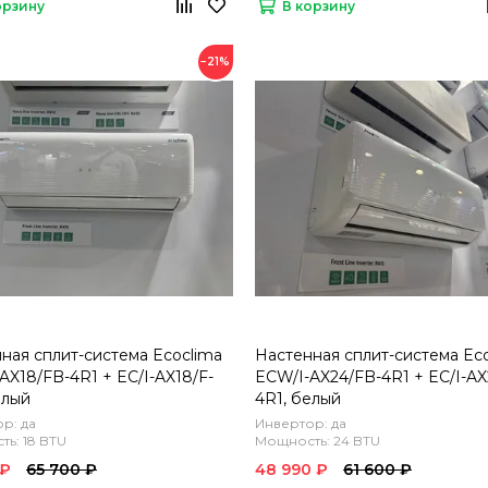
орзину
В корзину
−21%
ная сплит-система Ecoclima
Настенная сплит-система Ec
AX18/FB-4R1 + EC/I-AX18/F-
ECW/I-AX24/FB-4R1 + EC/I-AX
елый
4R1, белый
р: да
Инвертор: да
ь: 18 BTU
Мощность: 24 BTU
 ₽
65 700 ₽
48 990 ₽
61 600 ₽