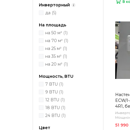
В к
Инверторный
да
(5)
На площадь
на 50 м²
(1)
на 70 м²
(1)
на 25 м²
(1)
на 35 м²
(1)
на 20 м²
(1)
Мощность, BTU
7 BTU
(1)
9 BTU
(1)
Настен
12 BTU
(1)
ECW/I-
4R1, б
18 BTU
(1)
Инверто
24 BTU
(1)
Мощност
51 990
Цвет