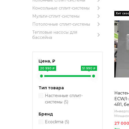
Колонные сплит-системы
Консольные сплит-системы
Мульти-сплит-системы
Потолочные сплит-системы
Тепловые насосы для
бассейна
Цена, ₽
20 990 ₽
51 990 ₽
Тип товара
Настен
Настенные сплит-
ECW/I-
системы
(5)
4R1, б
Инверто
Бренд
Мощност
Ecoclima
(5)
27 000