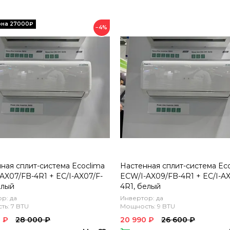
−4%
ная сплит-система Ecoclima
Настенная сплит-система Ec
AX07/FB-4R1 + EC/I-AX07/F-
ECW/I-AX09/FB-4R1 + EC/I-AX
елый
4R1, белый
р: да
Инвертор: да
ь: 7 BTU
Мощность: 9 BTU
 ₽
28 000 ₽
20 990 ₽
26 600 ₽