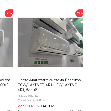
−21%
−22%
oclima
Настенная сплит-система Ecoclima
09/F-
ECW/I-AX12/FB-4R1 + EC/I-AX12/F-
4R1, белый
Инвертор: да
Мощность: 12 BTU
22 990 ₽
29 400 ₽