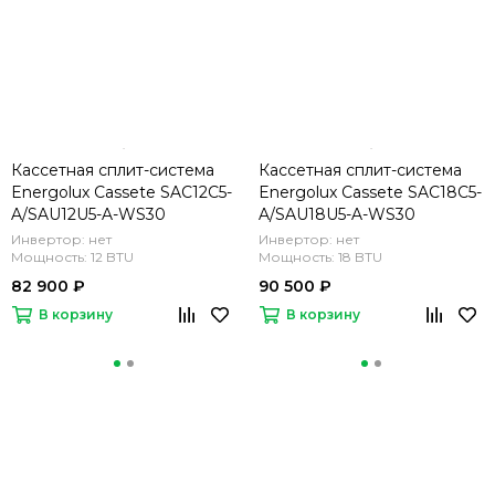
Кассетная сплит-система
Кассетная сплит-система
Energolux Cassete SAC12C5-
Energolux Cassete SAC18C5-
A/SAU12U5-A-WS30
A/SAU18U5-A-WS30
Инвертор: нет
Инвертор: нет
Мощность: 12 BTU
Мощность: 18 BTU
82 900 ₽
90 500 ₽
В корзину
В корзину