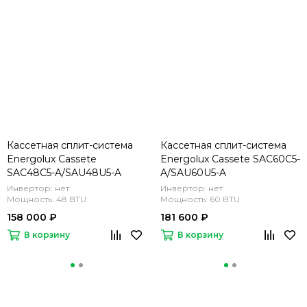
Кассетная сплит-система
Кассетная сплит-система
Energolux Cassete
Energolux Cassete SAC60С5-
SAC48С5-A/SAU48U5-A
A/SAU60U5-A
Инвертор: нет
Инвертор: нет
Мощность: 48 BTU
Мощность: 60 BTU
158 000 ₽
181 600 ₽
В корзину
В корзину