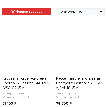
Фильтр товаров
Кассетная сплит-система
Кассетная сплит-система
Energolux Cassete SAC12С5-
Energolux Cassete SAC18С5-
A/SAU12U5-A
A/SAU18U5-A
Инвертор: нет
Инвертор: нет
Мощность: 12 BTU
Мощность: 18 BTU
71 100 ₽
78 700 ₽