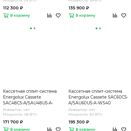
Мощность: 24 BTU
Мощность: 36 BTU
112 300 ₽
135 900 ₽
В корзину
В корзину
Кассетная сплит-система
Кассетная сплит-система
Energolux Cassete
Energolux Cassete SAC60C5-
SAC48C5-A/SAU48U5-A-
A/SAU60U5-A-WS40
WS40
Инвертор: нет
Инвертор: нет
Мощность: 48 BTU
Мощность: 60 BTU
171 700 ₽
195 300 ₽
В корзину
В корзину