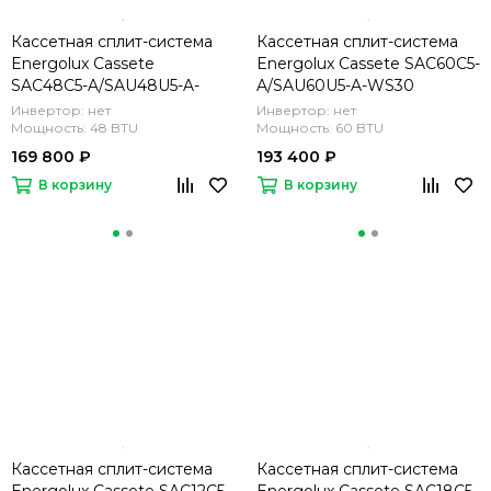
Кассетная сплит-система
Кассетная сплит-система
Energolux Cassete
Energolux Cassete SAC60C5-
SAC48C5-A/SAU48U5-A-
A/SAU60U5-A-WS30
WS30
Инвертор: нет
Инвертор: нет
Мощность: 48 BTU
Мощность: 60 BTU
169 800 ₽
193 400 ₽
В корзину
В корзину
Кассетная сплит-система
Кассетная сплит-система