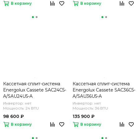
В корзину
В корзину
Кассетная сплит-система
Кассетная сплит-система
Energolux Cassete SAС24C5-
Energolux Cassete SAC36С5-
A/SAU24U5-A
A/SAU36U5-A
Инвертор: нет
Инвертор: нет
Мощность: 24 BTU
Мощность: 36 BTU
98 600 ₽
135 900 ₽
В корзину
В корзину