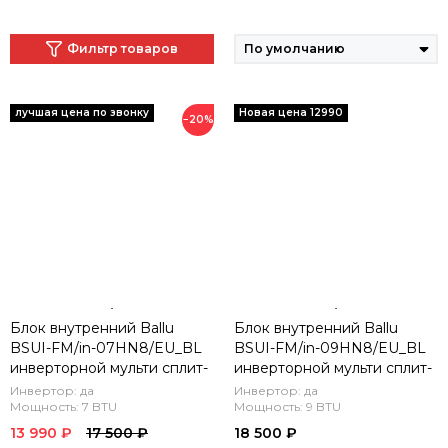
Фильтр товаров
−20%
Блок внутренний Ballu
Блок внутренний Ballu
BSUI-FM/in-07HN8/EU_BL
BSUI-FM/in-09HN8/EU_BL
инверторной мульти сплит-
инверторной мульти сплит-
системы
системы
Инвертор: да
Инвертор: да
Мощность: 7 BTU
Мощность: 9 BTU
13 990 ₽
17 500 ₽
18 500 ₽