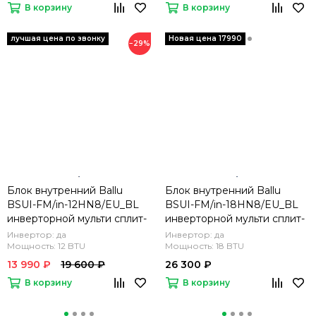
В корзину
В корзину
−29%
Блок внутренний Ballu
Блок внутренний Ballu
BSUI-FM/in-12HN8/EU_BL
BSUI-FM/in-18HN8/EU_BL
инверторной мульти сплит-
инверторной мульти сплит-
системы
системы
Инвертор: да
Инвертор: да
Мощность: 12 BTU
Мощность: 18 BTU
13 990 ₽
19 600 ₽
26 300 ₽
В корзину
В корзину