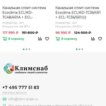
Канальная сплит-система
Канальная сплит-система
Ecoclima ECLMD-
Ecoclima ECLMD-TC36/4R1
TC48/4R1A + ECL-
+ ECL-TC36/5R1(U)
TC48/5R1A(U)
Инвертор: нет
Инвертор: нет
Мощность: 48 BTU
Мощность: 36 BTU
117 990 ₽
151 800 ₽
96 990 ₽
124 500 ₽
В корзину
В корзину
+7 495 777 51 83
Заказать звонок
info@clim-snab.ru
Монтаж только в Москве и Московской области!