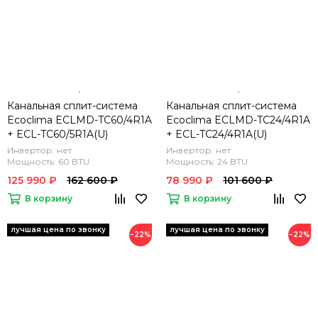
Канальная сплит-система
Канальная сплит-система
Ecoclima ECLMD-TC60/4R1A
Ecoclima ECLMD-TC24/4R1A
+ ECL-TC60/5R1A(U)
+ ECL-TC24/4R1A(U)
Инвертор: нет
Инвертор: нет
Мощность: 60 BTU
Мощность: 24 BTU
125 990 ₽
162 600 ₽
78 990 ₽
101 600 ₽
В корзину
В корзину
−22%
−22%