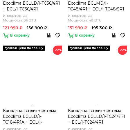
Ecoclima ECLLD/I-TC36/4R1
Ecoclima ECLMD/I-
+ ECL/I-TC36/4R1
TC48/4R1 + ECL/I-TC48/5R1
Инвертор: да
Инвертор: да
Мощность: 36 BTU
Мощность: 48 BTU
121 990 ₽
156 900 ₽
151 990 ₽
195 300 ₽
В корзину
В корзину
−22%
−22%
Канальная сплит-система
Канальная сплит-система
Ecoclima ECLLD/I-
Ecoclima ECLLD/I-TC24/4R1
TC18/4R1A + ECL/I-
+ ECL/I-TC24/4R1
TC18/4R1A(U)
Инвертор: да
Инвертор: да