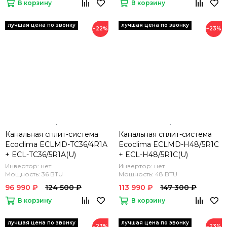
В корзину
В корзину
−22%
−23%
Канальная сплит-система
Канальная сплит-система
Ecoclima ECLMD-TC36/4R1A
Ecoclima ECLMD-H48/5R1C
+ ECL-TC36/5R1A(U)
+ ECL-H48/5R1C(U)
Инвертор: нет
Инвертор: нет
Мощность: 36 BTU
Мощность: 48 BTU
96 990 ₽
124 500 ₽
113 990 ₽
147 300 ₽
В корзину
В корзину
−23%
−23%