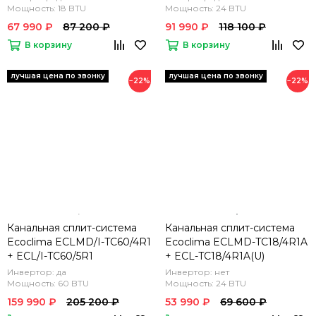
Мощность: 18 BTU
Мощность: 24 BTU
67 990 ₽
87 200 ₽
91 990 ₽
118 100 ₽
В корзину
В корзину
−22%
−22%
Канальная сплит-система
Канальная сплит-система
Ecoclima ECLMD/I-TC60/4R1
Ecoclima ECLMD-TC18/4R1A
+ ECL/I-TC60/5R1
+ ECL-TC18/4R1A(U)
Инвертор: да
Инвертор: нет
Мощность: 60 BTU
Мощность: 24 BTU
159 990 ₽
205 200 ₽
53 990 ₽
69 600 ₽