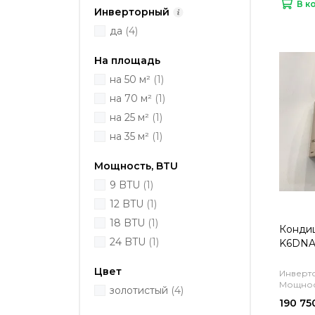
В к
Инверторный
да
(4)
На площадь
на 50 м²
(1)
на 70 м²
(1)
на 25 м²
(1)
на 35 м²
(1)
Мощность, BTU
9 BTU
(1)
12 BTU
(1)
18 BTU
(1)
Конди
24 BTU
(1)
K6DNA1
Цвет
Инверто
Мощност
золотистый
(4)
190 75