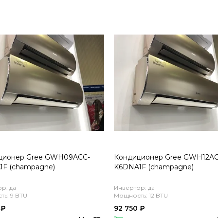
ционер Gree GWH09ACC-
Кондиционер Gree GWH12AC
1F (champagne)
K6DNA1F (champagne)
р: да
Инвертор: да
ь: 9 BTU
Мощность: 12 BTU
 ₽
92 750 ₽