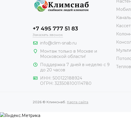
Настен
Мобил
Каналь
Кассет
+7 495 777 51 83
Колонн
Заказать звонок
Консол
info@clim-snab.ru
Мульти
Монтаж только в Москве и
Московской области!
Потоло
Поддержка 7 дней в неделю с 9
Теплов
до 20 часов
ИНН:
500122188924
ОГРН:
323508100114780
2026 © Климснаб.
Карта сайта