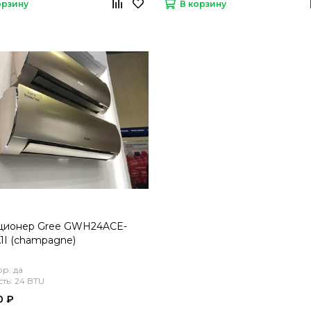
орзину
В корзину
ционер Gree GWH24ACE-
I (champagne)
р: да
ь: 24 BTU
0 ₽