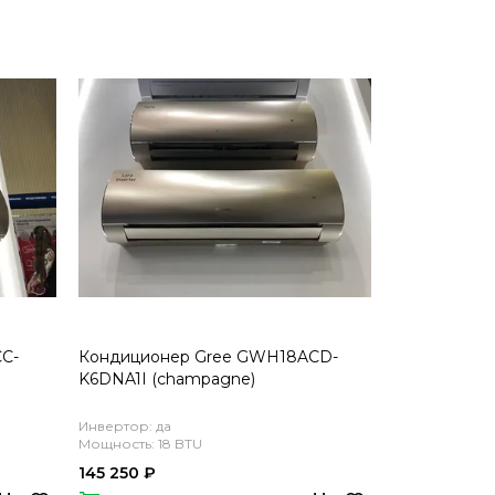
C-
Кондиционер Gree GWH18ACD-
K6DNA1I (champagne)
Инвертор: да
Мощность: 18 BTU
145 250 ₽