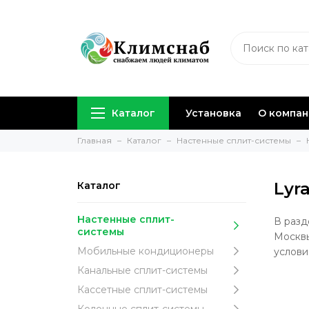
Каталог
Установка
О компа
Главная
Каталог
Настенные сплит-системы
Lyra
Каталог
Настенные сплит-
В разд
системы
Москвы
Мобильные кондиционеры
услови
Канальные сплит-системы
Кассетные сплит-системы