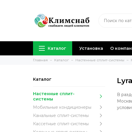
Каталог
Установка
О компа
Главная
Каталог
Настенные сплит-системы
Lyra
Каталог
Настенные сплит-
В разд
системы
Москвы
Мобильные кондиционеры
услови
Канальные сплит-системы
Кассетные сплит-системы