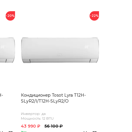
−20%
−22%
H-
Кондиционер Tosot Lyra T12H-
SLyR2/I/T12H-SLyR2/O
Инвертор: да
Мощность: 12 BTU
43 990 ₽
56 100 ₽