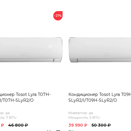
−21%
ионер Tosot Lyra T07H-
Кондиционер Tosot Lyra T09
I/T07H-SLyR2/O
SLyR2/I/T09H-SLyR2/O
р: да
Инвертор: да
ь: 7 BTU
Мощность: 9 BTU
 ₽
46 800 ₽
39 990 ₽
50 300 ₽