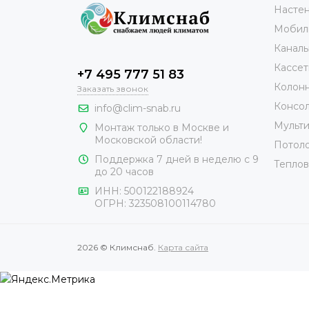
Настен
Мобил
Каналь
Кассет
+7 495 777 51 83
Колонн
Заказать звонок
Консол
info@clim-snab.ru
Мульти
Монтаж только в Москве и
Московской области!
Потоло
Поддержка 7 дней в неделю с 9
Теплов
до 20 часов
ИНН:
500122188924
ОГРН:
323508100114780
2026 © Климснаб.
Карта сайта