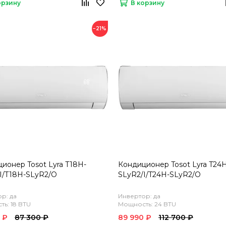
орзину
В корзину
−21%
ионер Tosot Lyra T18H-
Кондиционер Tosot Lyra T24
I/T18H-SLyR2/O
SLyR2/I/T24H-SLyR2/O
р: да
Инвертор: да
ь: 18 BTU
Мощность: 24 BTU
 ₽
87 300 ₽
89 990 ₽
112 700 ₽