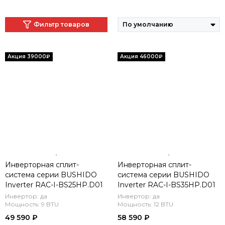
Фильтр товаров
Инверторная сплит-
Инверторная сплит-
система серии BUSHIDO
система серии BUSHIDO
Inverter RAC-I-BS25HP.D01
Inverter RAC-I-BS35HP.D01
(комплект)
(комплект)
Инвертор: да
Инвертор: да
Мощность: 9 BTU
Мощность: 12 BTU
49 590 ₽
58 590 ₽