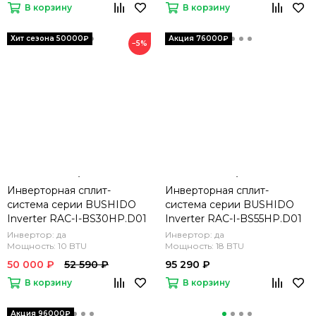
В корзину
В корзину
−5%
Инверторная сплит-
Инверторная сплит-
система серии BUSHIDO
система серии BUSHIDO
Inverter RAC-I-BS30HP.D01
Inverter RAC-I-BS55HP.D01
(комплект)
(комплект)
Инвертор: да
Инвертор: да
Мощность: 10 BTU
Мощность: 18 BTU
50 000 ₽
52 590 ₽
95 290 ₽
В корзину
В корзину