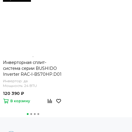
Инверторная сплит-
система серии BUSHIDO
Inverter RAC-I-BS70HP.D01
(комплект)
Инвертор: да
Мощность: 24 BTU
120 390 ₽
В корзину