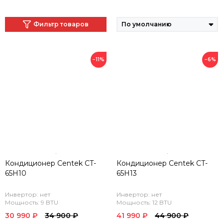
Фильтр товаров
−11%
−6%
Кондиционер Centek CT-
Кондиционер Centek CT-
65H10
65H13
Инвертор: нет
Инвертор: нет
Мощность: 9 BTU
Мощность: 12 BTU
30 990 ₽
34 900 ₽
41 990 ₽
44 900 ₽