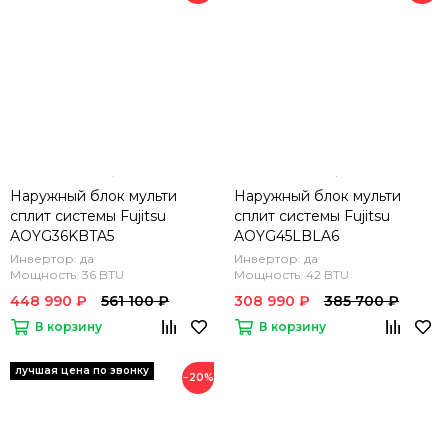
Наружный блок мульти
Наружный блок мульти
сплит системы Fujitsu
сплит системы Fujitsu
AOYG36KBTA5
AOYG45LBLA6
Инвертор: да
Инвертор: да
Мощность: 36 BTU
Мощность: 42 BTU
448 990 ₽
561 100 ₽
308 990 ₽
385 700 ₽
В корзину
В корзину
−20%