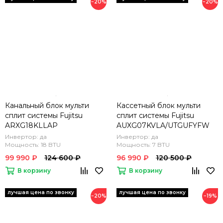
−20%
−20%
Канальный блок мульти
Кассетный блок мульти
сплит системы Fujitsu
сплит системы Fujitsu
ARXG18KLLAP
AUXG07KVLA/UTGUFYFW
Инвертор: да
Инвертор: да
Мощность: 18 BTU
Мощность: 7 BTU
99 990 ₽
124 600 ₽
96 990 ₽
120 500 ₽
В корзину
В корзину
−20%
−19%