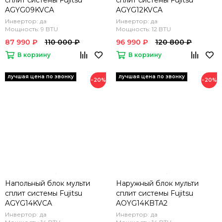
сплит системы Fujitsu
сплит системы Fujitsu
AGYG09KVCA
AGYG12KVCA
Инвертор: да
Инвертор: да
Мощность: 9 BTU
Мощность: 12 BTU
87 990 ₽
110 000 ₽
96 990 ₽
120 800 ₽
В корзину
В корзину
−20%
−20%
Напольный блок мульти
Наружный блок мульти
сплит системы Fujitsu
сплит системы Fujitsu
AGYG14KVCA
AOYG14KBTA2
Инвертор: да
Инвертор: да