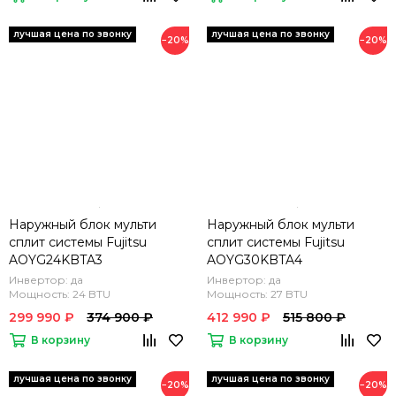
−20%
−20%
Наружный блок мульти
Наружный блок мульти
сплит системы Fujitsu
сплит системы Fujitsu
AOYG24KBTA3
AOYG30KBTA4
Инвертор: да
Инвертор: да
Мощность: 24 BTU
Мощность: 27 BTU
299 990 ₽
374 900 ₽
412 990 ₽
515 800 ₽
В корзину
В корзину
−20%
−20%