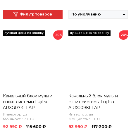
Фильтр товаров
−20%
−20%
Канальный блок мульти
Канальный блок мульти
сплит системы Fujitsu
сплит системы Fujitsu
ARXG07KLLAP
ARXG09KLLAP
Инвертор: да
Инвертор: да
Мощность: 7 BTU
Мощность: 9 BTU
92 990 ₽
115 600 ₽
93 990 ₽
117 200 ₽