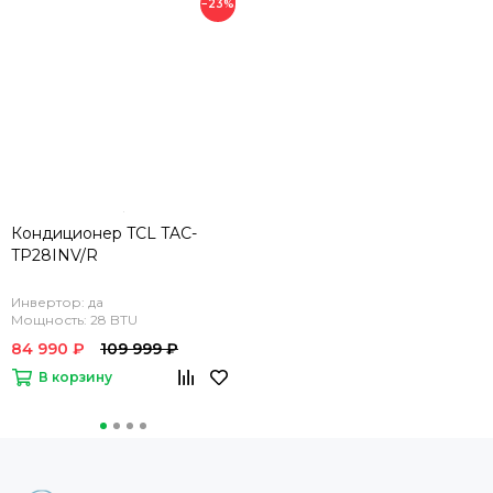
−23%
Кондиционер TCL TAC-
TP28INV/R
Инвертор: да
Мощность: 28 BTU
84 990 ₽
109 999 ₽
В корзину