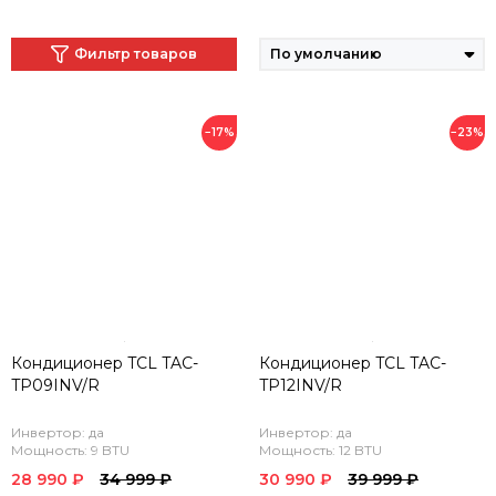
Фильтр товаров
−17%
−23%
Кондиционер TCL TAC-
Кондиционер TCL TAC-
TP09INV/R
TP12INV/R
Инвертор: да
Инвертор: да
Мощность: 9 BTU
Мощность: 12 BTU
28 990 ₽
34 999 ₽
30 990 ₽
39 999 ₽