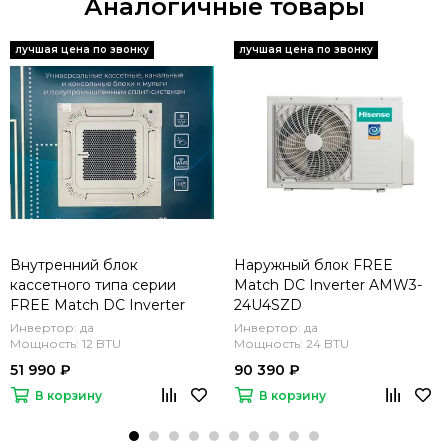
Аналогичные товары
Внутренний блок
Наружный блок FREE
кассетного типа серии
Match DC Inverter AMW3-
FREE Match DC Inverter
24U4SZD
R32 AMC-12UR4RCC8
Инвертор: да
Инвертор: да
(комплект)
Мощность: 12 BTU
Мощность: 24 BTU
51 990 ₽
90 390 ₽
В корзину
В корзину