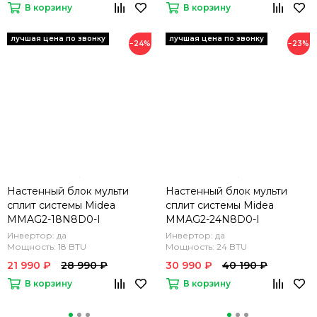
В корзину
В корзину
−24%
−23%
Настенный блок мульти
Настенный блок мульти
сплит системы Midea
сплит системы Midea
MMAG2-18N8D0-I
MMAG2-24N8D0-I
Инвертор: да
Инвертор: да
Мощность: 18 BTU
Мощность: 24 BTU
21 990 ₽
28 990 ₽
30 990 ₽
40 190 ₽
В корзину
В корзину