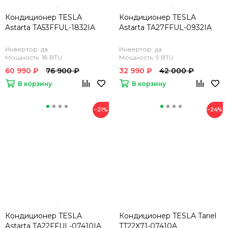
Кондиционер TESLA
Кондиционер TESLA
Astarta TA53FFUL-1832IA
Astarta TA27FFUL-0932IA
Инвертор: да
Инвертор: да
Мощность: 18 BTU
Мощность: 9 BTU
60 990 ₽
76 900 ₽
32 990 ₽
42 000 ₽
В корзину
В корзину
−21%
−24%
Кондиционер TESLA
Кондиционер TESLA Tariel
Astarta TA22FFUL-07410IA
TT22X71-07410A