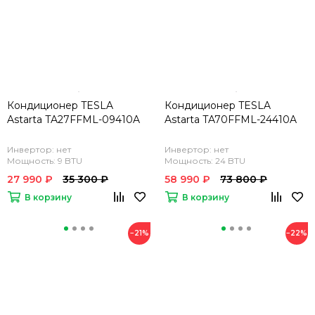
Кондиционер TESLA
Кондиционер TESLA
Astarta TA27FFML-09410A
Astarta TA70FFML-24410A
Инвертор: нет
Инвертор: нет
Мощность: 9 BTU
Мощность: 24 BTU
27 990 ₽
35 300 ₽
58 990 ₽
73 800 ₽
В корзину
В корзину
−21%
−22%