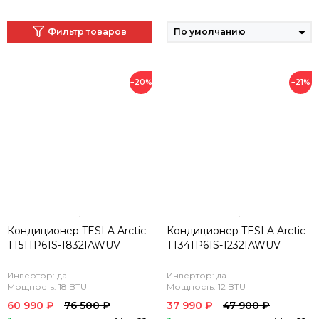
Фильтр товаров
−20%
−21%
Кондиционер TESLA Arctic
Кондиционер TESLA Arctic
TT51TP61S-1832IAWUV
TT34TP61S-1232IAWUV
Инвертор: да
Инвертор: да
Мощность: 18 BTU
Мощность: 12 BTU
60 990 ₽
76 500 ₽
37 990 ₽
47 900 ₽