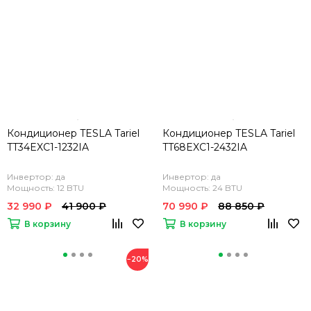
Кондиционер TESLA Tariel
Кондиционер TESLA Tariel
TT34EXC1-1232IA
TT68EXC1-2432IA
Инвертор: да
Инвертор: да
Мощность: 12 BTU
Мощность: 24 BTU
32 990 ₽
41 900 ₽
70 990 ₽
88 850 ₽
В корзину
В корзину
−20%