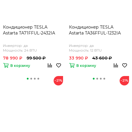
Кондиционер TESLA
Кондиционер TESLA
Astarta TA71FFUL-2432IA
Astarta TA36FFUL-1232IA
Инвертор: да
Инвертор: да
Мощность: 24 BTU
Мощность: 12 BTU
78 990 ₽
99 500 ₽
33 990 ₽
43 600 ₽
В корзину
В корзину
−21%
−21%