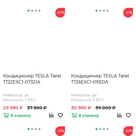
−20%
−21%
Кондиционер TESLA Tariel
Кондиционер TESLA Tariel
TT22EXC1-0732IA
TT26EXC1-0932IA
Инвертор: да
Инвертор: да
Мощность: 7 BTU
Мощность: 9 BTU
29 990 ₽
37 500 ₽
30 990 ₽
39 000 ₽
В корзину
В корзину
−21%
−20%