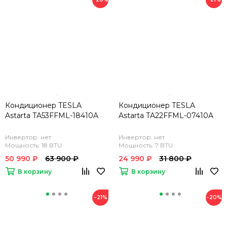
Кондиционер TESLA
Кондиционер TESLA
Astarta TA53FFML-18410A
Astarta TA22FFML-07410A
Инвертор: нет
Инвертор: нет
Мощность: 18 BTU
Мощность: 7 BTU
50 990 ₽
63 900 ₽
24 990 ₽
31 800 ₽
В корзину
В корзину
−21%
−20%