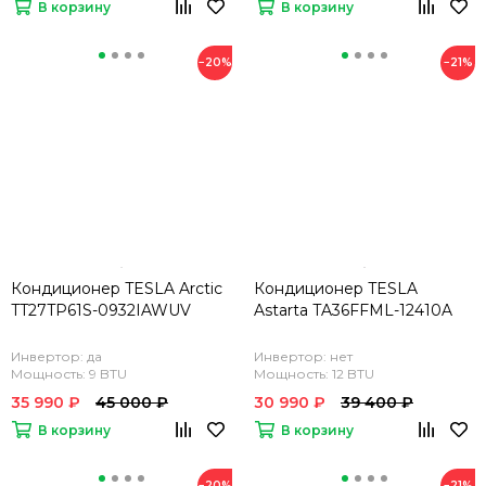
В корзину
В корзину
−20%
−21%
Кондиционер TESLA Arctic
Кондиционер TESLA
TT27TP61S-0932IAWUV
Astarta TA36FFML-12410A
Инвертор: да
Инвертор: нет
Мощность: 9 BTU
Мощность: 12 BTU
35 990 ₽
45 000 ₽
30 990 ₽
39 400 ₽
В корзину
В корзину
−20%
−21%