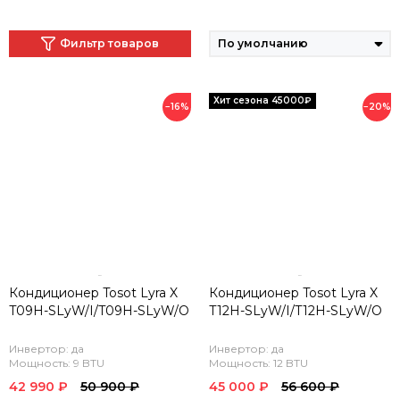
Фильтр товаров
−16%
−20%
Кондиционер Tosot Lyra X
Кондиционер Tosot Lyra X
T09H-SLyW/I/T09H-SLyW/O
T12H-SLyW/I/T12H-SLyW/O
Инвертор: да
Инвертор: да
Мощность: 9 BTU
Мощность: 12 BTU
42 990 ₽
50 900 ₽
45 000 ₽
56 600 ₽