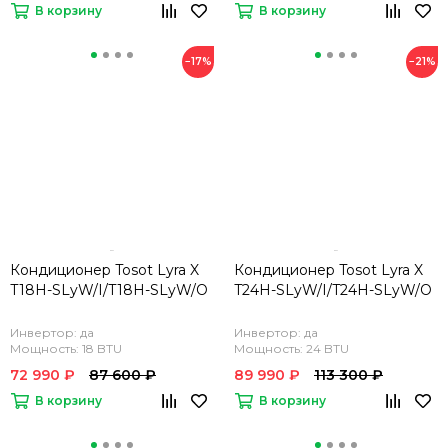
В корзину
В корзину
−17%
−21%
Кондиционер Tosot Lyra X
Кондиционер Tosot Lyra X
T18H-SLyW/I/T18H-SLyW/O
T24H-SLyW/I/T24H-SLyW/O
Инвертор: да
Инвертор: да
Мощность: 18 BTU
Мощность: 24 BTU
72 990 ₽
87 600 ₽
89 990 ₽
113 300 ₽
В корзину
В корзину