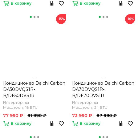
В корзину
В корзину
−15%
−16%
Кондиционер Daichi Carbon
Кондиционер Daichi Carbon
DA50DVQS1R-
DA70DVQS1R-
B/DF50DVS1R
B/DF70DVS1R
Инвертор: да
Инвертор: да
Мощность: 18 BTU
Мощность: 24 BTU
77 990 ₽
91 990 ₽
73 990 ₽
87 990 ₽
В корзину
В корзину