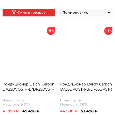
Фильтр товаров
−15%
−16%
Кондиционер Daichi Carbon
Кондиционер Daichi Carbon
DA25DVQS1R-B/DF25DVS1R
DA35DVQS1R-B/DF35DVS1R
Инвертор: да
Инвертор: да
Мощность: 9 BTU
Мощность: 12 BTU
41 990 ₽
49 490 ₽
44 990 ₽
53 490 ₽