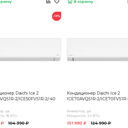
орзину
В корзину
−18%
ионер Daichi Ice 2
Кондиционер Daichi Ice 2
VQS1R-2/ICE50FVS1R-2/-40
ICE70AVQS1R-2/ICE70FVS1R-
р: да
Инвертор: да
ь: 18 BTU
Мощность: 24 BTU
 ₽
104 390 ₽
101 990 ₽
124 990 ₽