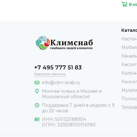
В к
Катал
Настен
Мобил
Каналь
Кассет
+7 495 777 51 83
Колонн
Заказать звонок
Консол
info@clim-snab.ru
Мульти
Монтаж только в Москве и
Московской области!
Потоло
Поддержка 7 дней в неделю с 9
Теплов
до 20 часов
ИНН:
500122188924
ОГРН:
323508100114780