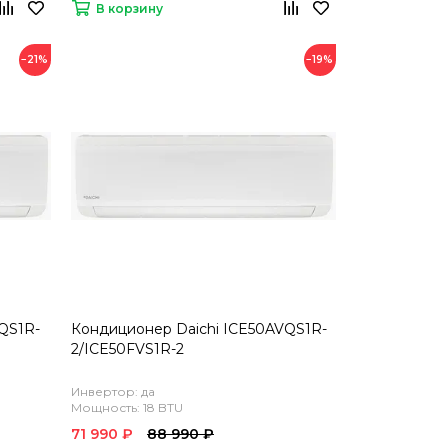
В корзину
−21%
−19%
QS1R-
Кондиционер Daichi ICE50AVQS1R-
2/ICE50FVS1R-2
Инвертор: да
Мощность: 18 BTU
71 990 ₽
88 990 ₽