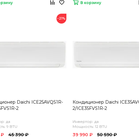
орзину
В корзину
−21%
ионер Daichi ICE25AVQS1R-
Кондиционер Daichi ICE35AV
5FVS1R-2
2/ICE35FVS1R-2
р: да
Инвертор: да
ь: 9 BTU
Мощность: 12 BTU
 ₽
45 390 ₽
39 990 ₽
50 590 ₽