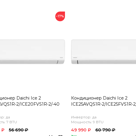
−17%
ионер Daichi Ice 2
Кондиционер Daichi Ice 2
VQS1R-2/ICE20FVS1R-2/-40
ICE25AVQS1R-2/ICE25FVS1R-2
р: да
Инвертор: да
ь: 7 BTU
Мощность: 9 BTU
 ₽
56 690 ₽
49 990 ₽
60 790 ₽