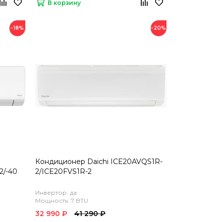
В корзину
−18%
−20%
Кондиционер Daichi ICE20AVQS1R-
2/-40
2/ICE20FVS1R-2
Инвертор: да
Мощность: 7 BTU
32 990 ₽
41 290 ₽