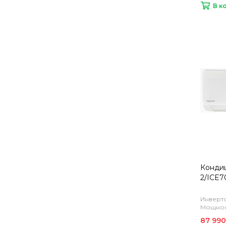
В к
Кондиц
2/ICE7
Инверто
Мощност
87 990