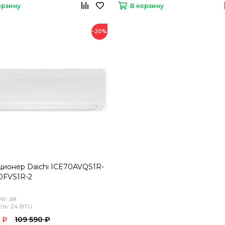
орзину
В корзину
−20%
ионер Daichi ICE70AVQS1R-
0FVS1R-2
р: да
ь: 24 BTU
 ₽
109 590 ₽