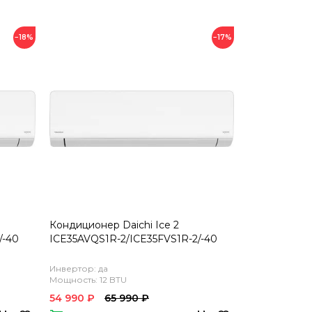
−18%
−17%
Кондиционер Daichi Ice 2
/-40
ICE35AVQS1R-2/ICE35FVS1R-2/-40
Инвертор: да
Мощность: 12 BTU
54 990 ₽
65 990 ₽