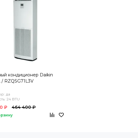
ый кондиционер Daikin
 / RZQSG71L3V
р: да
ь: 24 BTU
0 ₽
464 400 ₽
орзину