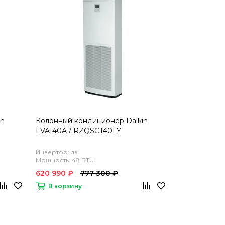
in
Колонный кондиционер Daikin
FVA140A / RZQSG140LY
Инвертор: да
Мощность: 48 BTU
620 990 ₽
777 300 ₽
В корзину