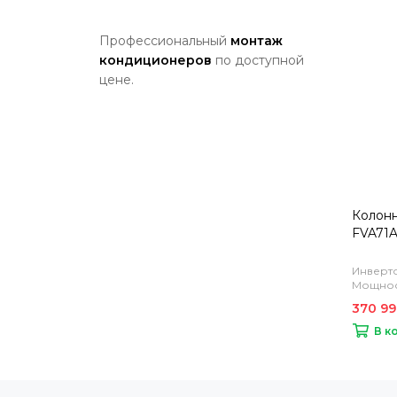
Профессиональный
монтаж
кондиционеров
по доступной
цене.
Колонн
FVA71A
Инверто
Мощност
370 99
В к