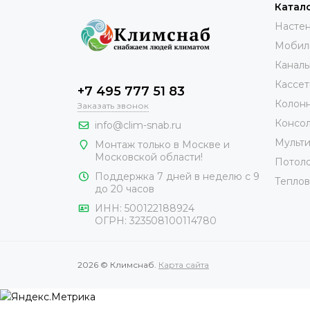
Катал
Настен
Мобил
Каналь
Кассет
+7 495 777 51 83
Колонн
Заказать звонок
Консол
info@clim-snab.ru
Мульти
Монтаж только в Москве и
Московской области!
Потоло
Поддержка 7 дней в неделю с 9
Теплов
до 20 часов
ИНН:
500122188924
ОГРН:
323508100114780
2026 © Климснаб.
Карта сайта