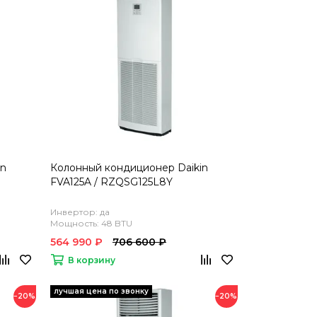
in
Колонный кондиционер Daikin
FVA125A / RZQSG125L8Y
Инвертор: да
Мощность: 48 BTU
564 990 ₽
706 600 ₽
В корзину
−20%
−20%