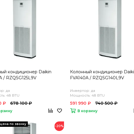
ый кондиционер Daikin
Колонный кондиционер Daik
A / RZQSG125L9V
FVA140A / RZQSG140L9V
р: да
Инвертор: да
ь: 48 BTU
Мощность: 48 BTU
0 ₽
678 100 ₽
591 990 ₽
740 500 ₽
орзину
В корзину
−20%