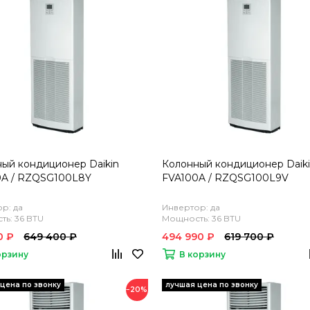
ый кондиционер Daikin
Колонный кондиционер Daik
0A / RZQSG100L8Y
FVA100A / RZQSG100L9V
р: да
Инвертор: да
ь: 36 BTU
Мощность: 36 BTU
0 ₽
649 400 ₽
494 990 ₽
619 700 ₽
орзину
В корзину
−20%