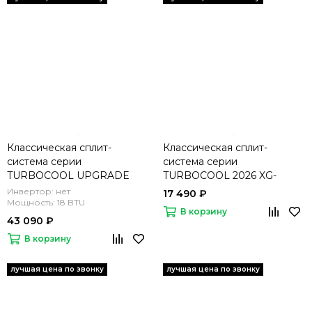
Классическая сплит-
Классическая сплит-
система серии
система серии
TURBOCOOL UPGRADE
TURBOCOOL 2026 XG-
2023 XG-TXA50RHA
TXE21RHA (комплект)
Инвертор: нет
17 490 ₽
(комплект)
Мощность: 18 BTU
В корзину
43 090 ₽
В корзину