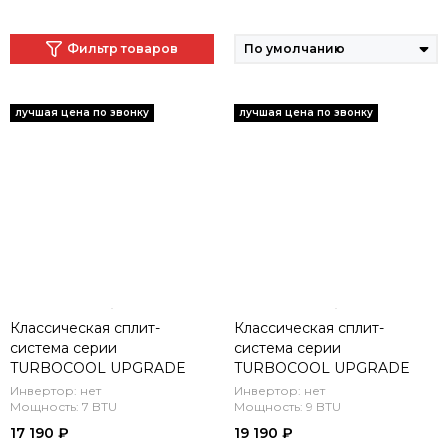
Фильтр товаров
Классическая сплит-
Классическая сплит-
система серии
система серии
TURBOCOOL UPGRADE
TURBOCOOL UPGRADE
2023 XG-TX21RHA
2023 XG-TX27RHA
Инвертор: нет
Инвертор: нет
(комплект)
Мощность: 7 BTU
(комплект)
Мощность: 9 BTU
17 190 ₽
19 190 ₽