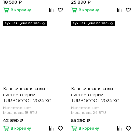
18 590 ₽
25 890 ₽
В корзину
В корзину
Классическая сплит-
Классическая сплит-
система серии
система серии
TURBOCOOL 2024 XG-
TURBOCOOL 2024 XG-
TXC50RHA (комплект)
TXC70RHA (комплект)
Инвертор: нет
Инвертор: нет
Мощность: 18 BTU
Мощность: 24 BTU
42 890 ₽
55 290 ₽
В корзину
В корзину