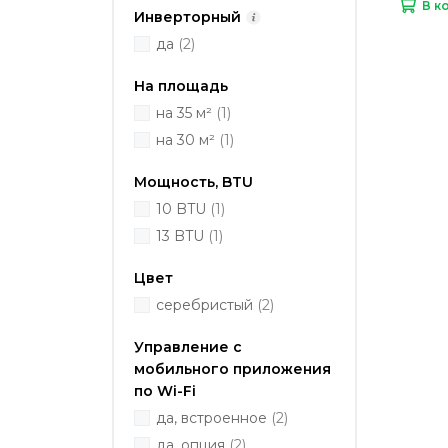
В к
Инверторный
да
(2)
На площадь
на 35 м²
(1)
на 30 м²
(1)
Мощность, BTU
10 BTU
(1)
13 BTU
(1)
Цвет
серебристый
(2)
Управление c
мобильного приложения
по Wi-Fi
да, встроенное
(2)
да, опция
(2)