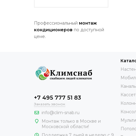
Профессиональный
монтаж
кондиционеров
по доступной
цене.
Катал
Настен
Мобил
Каналь
Кассет
+7 495 777 51 83
Колонн
Заказать звонок
Консол
info@clim-snab.ru
Мульти
Монтаж только в Москве и
Московской области!
Потоло
Поддержка 7 дней в неделю с 9