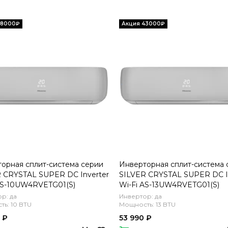
орная сплит-система серии
Инверторная сплит-система 
 CRYSTAL SUPER DC Inverter
SILVER CRYSTAL SUPER DC I
AS-10UW4RVETG01(S)
Wi-Fi AS-13UW4RVETG01(S)
ект)
(комплект)
р: да
Инвертор: да
ь: 10 BTU
Мощность: 13 BTU
 ₽
53 990 ₽