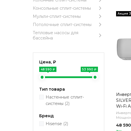
Колонные сплит-системы
Консольные сплит-системы
Мульти-сплит-системы
Потолочные сплит-системы
Тепловые насосы для
бассейна
Цена, ₽
48 590 ₽
53 990 ₽
Тип товара
Инверт
Настенные сплит-
SILVER
системы
(2)
Wi-Fi 
(компл
Инверто
Бренд
Мощност
Hisense
(2)
48 590