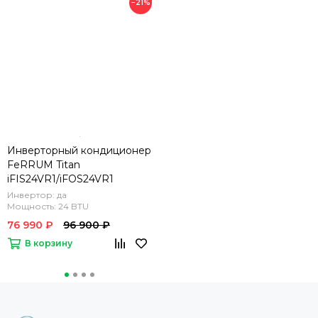
−21%
Инверторный кондиционер
FeRRUM Titan
iFIS24VR1/iFOS24VR1
Инвертор: да
Мощность: 24 BTU
76 990 ₽
96 900 ₽
В корзину