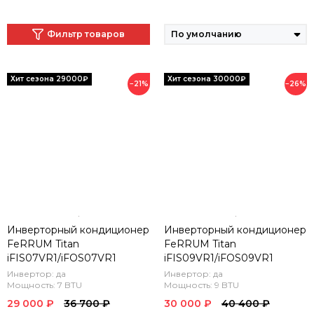
Фильтр товаров
−21%
−26%
Инверторный кондиционер
Инверторный кондиционер
FeRRUM Titan
FeRRUM Titan
iFIS07VR1/iFOS07VR1
iFIS09VR1/iFOS09VR1
Инвертор: да
Инвертор: да
Мощность: 7 BTU
Мощность: 9 BTU
29 000 ₽
36 700 ₽
30 000 ₽
40 400 ₽