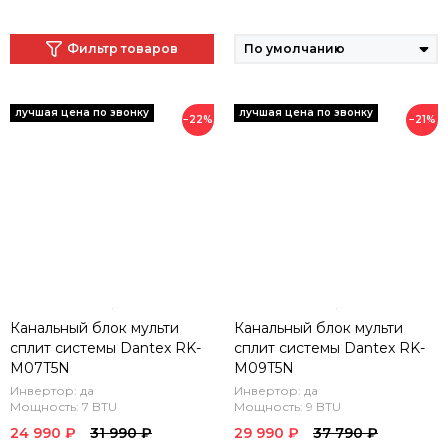
Фильтр товаров
−22%
−21%
Канальный блок мульти
Канальный блок мульти
сплит системы Dantex RK-
сплит системы Dantex RK-
M07T5N
M09T5N
Инвертор: да
Инвертор: да
Мощность: 7 BTU
Мощность: 9 BTU
24 990 ₽
31 990 ₽
29 990 ₽
37 790 ₽