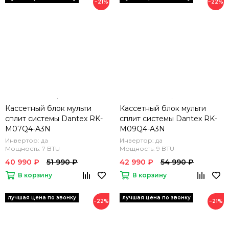
−21%
−22%
Кассетный блок мульти
Кассетный блок мульти
сплит системы Dantex RK-
сплит системы Dantex RK-
M07Q4-A3N
M09Q4-A3N
Инвертор: да
Инвертор: да
Мощность: 7 BTU
Мощность: 9 BTU
40 990 ₽
51 990 ₽
42 990 ₽
54 990 ₽
В корзину
В корзину
−22%
−21%