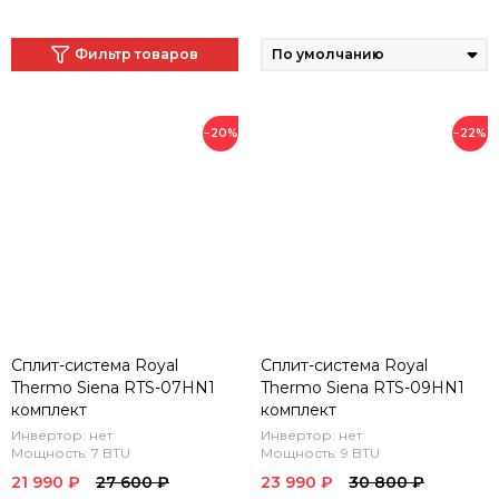
Фильтр товаров
−20%
−22%
Сплит-система Royal
Сплит-система Royal
Thermo Siena RTS-07HN1
Thermo Siena RTS-09HN1
комплект
комплект
Инвертор: нет
Инвертор: нет
Мощность: 7 BTU
Мощность: 9 BTU
21 990 ₽
27 600 ₽
23 990 ₽
30 800 ₽