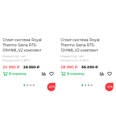
Сплит-система Royal
Сплит-система Royal
Thermo Siena RTS-
Thermo Siena RTS-
09HN8_V2 комплект
12HN8_V2 комплект
Инвертор: нет
Инвертор: нет
Мощность: 9 BTU
Мощность: 12 BTU
20 990 ₽
26 550 ₽
28 990 ₽
36 290 ₽
В корзину
В корзину
−20%
−21%