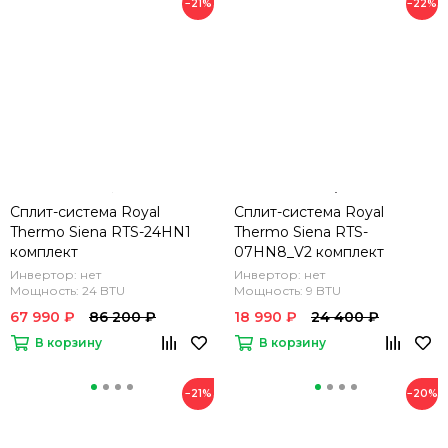
−21%
−22%
Сплит-система Royal
Сплит-система Royal
Thermo Siena RTS-24HN1
Thermo Siena RTS-
комплект
07HN8_V2 комплект
Инвертор: нет
Инвертор: нет
Мощность: 24 BTU
Мощность: 9 BTU
67 990 ₽
86 200 ₽
18 990 ₽
24 400 ₽
В корзину
В корзину
−21%
−20%