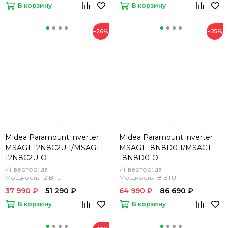
В корзину
В корзину
−26%
−25%
Midea Paramount inverter
Midea Paramount inverter
MSAG1-12N8C2U-I/MSAG1-
MSAG1-18N8D0-I/MSAG1-
12N8C2U-O
18N8D0-O
Инвертор: да
Инвертор: да
Мощность: 12 BTU
Мощность: 18 BTU
37 990 ₽
51 290 ₽
64 990 ₽
86 690 ₽
В корзину
В корзину