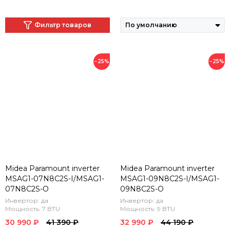
Фильтр товаров
−25%
−25%
Midea Paramount inverter
Midea Paramount inverter
MSAG1-07N8C2S-I/MSAG1-
MSAG1-09N8C2S-I/MSAG1-
07N8C2S-O
09N8C2S-O
Инвертор: да
Инвертор: да
Мощность: 7 BTU
Мощность: 9 BTU
30 990 ₽
41 390 ₽
32 990 ₽
44 190 ₽