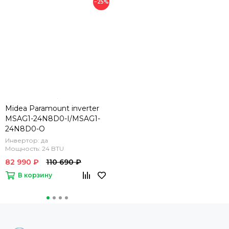
−25%
Midea Paramount inverter
MSAG1-24N8D0-I/MSAG1-
24N8D0-O
Инвертор: да
Мощность: 24 BTU
82 990 ₽
110 690 ₽
В корзину