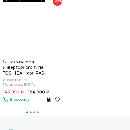
−22%
Сплит-система
инверторного типа
TOSHIBA Haori RAS-
16N4VRG-EE комплект
Инвертор: да
Мощность: 18 BTU
143 990 ₽
184 900 ₽
В корзину