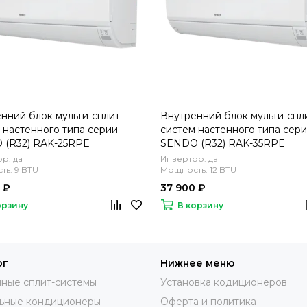
нний блок мульти-сплит
Внутренний блок мульти-спл
 настенного типа серии
систем настенного типа сер
 (R32) RAK-25RPE
SENDO (R32) RAK-35RPE
р: да
Инвертор: да
ь: 9 BTU
Мощность: 12 BTU
 ₽
37 900 ₽
орзину
В корзину
ог
Нижнее меню
ные сплит-системы
Установка кодиционеров
ьные кондиционеры
Оферта и политика