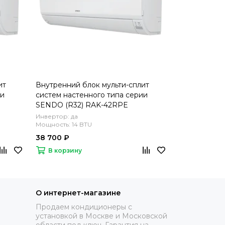
ит
Внутренний блок мульти-сплит
Внутренний 
ии
систем настенного типа серии
систем наст
SENDO (R32) RAK-42RPE
SENDO (R32
Инвертор: да
Инвертор: да
Мощность: 14 BTU
Мощность: 18 
38 700 ₽
59 800 ₽
В корзину
В корзину
О интернет-магазине
Продаем кондиционеры с
установкой в Москве и Московской
области под ключ. Гарантия на