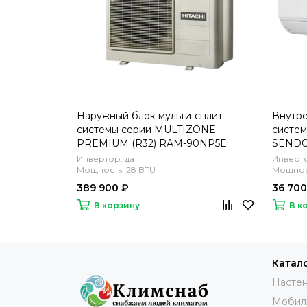
Наружный блок мульти-сплит-
Внутре
системы серии MULTIZONE
систем
PREMIUM (R32) RAM-90NP5E
SENDO
Инвертор: да
Инверто
Мощность: 28 BTU
Мощност
389 900 ₽
36 700
В корзину
В к
Катал
Настен
Мобил