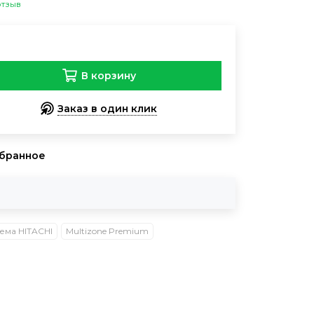
отзыв
В корзину
Заказ в один клик
збранное
ема HITACHI
Multizone Premium