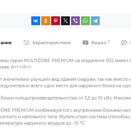
3
сание
Характеристики
Видео
стемы серии MULTIZONE PREMIUM на хладагенте R32 имеют
рева: А+++/A++.
т значительно улучшить вид зданий снаружи, так как вместо
предусмотрено всего одно место для наружного блока на одн
оки холодопроизводительностью от 3,3 до 10 кВт, Максимал
IZONE PREMIUM комбинируются с внутренними блоками нас
сетного и напольного типа. Мульти-сплит-системы способны 
мпературе наружного воздуха до –15 °C.