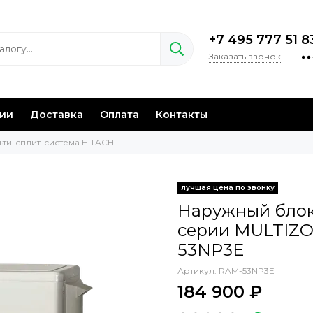
+7 495 777 51 8
Заказать звонок
нии
Доставка
Оплата
Контакты
ьти-сплит-система HITACHI
Наружный блок
серии MULTIZO
53NP3E
Артикул:
RAM-53NP3E
184 900 ₽