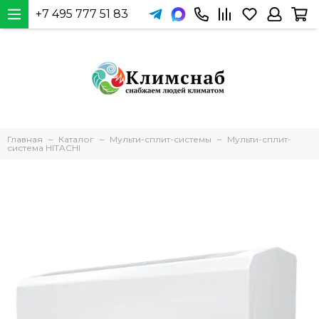
+7 495 777 51 83
Главная
Каталог
Мульти-сплит-системы
Мульти-сплит-
система HITACHI