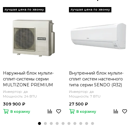
Наружный блок мульти-
Внутренний блок мульти-
сплит-системы серии
сплит систем настенного
MULTIZONE PREMIUM
типа серии SENDO (R32)
(R32) RAM-70NP4E
RAK-15QPE
Инвертор: да
Инвертор: да
Мощность: 24 BTU
Мощность: 7 BTU
309 900 ₽
27 500 ₽
В корзину
В корзину