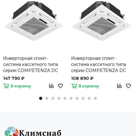
Инверторная сплит-
Инверторная сплит-
система кассетного типа
система кассетного типа
серии COMPETENZA DC
серии COMPETENZA DC
Inverter 2025 CO-4C
Inverter 2025 CO-4C
147 790 ₽
108 890 ₽
36HNDI/CO-4C/pan 8D2/CO-
24HNDI/CO-4C/pan
В корзину
В корзину
E 36HNDI (комплект)
8D2/CO-E 24HNDI
(комплект)