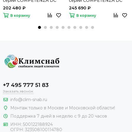
серии COMPETENZA DC
серии COMPETENZA DC
EU Inverter 2023 CO-4C
EU Inverter 2023 CO-4C
202 480 ₽
245 690 ₽
48HNBI /CO-4C/pan 8D2
60HNBI /CO-4C/pan 8D2
В корзину
В корзину
/CO-E 48HNBI (комплект)
/CO-E 60HNBI (комплект)
+7 495 777 51 83
Заказать звонок
info@clim-snab.ru
Монтаж только в Москве и Московской области!
Поддержка 7 дней в неделю с 9 до 20 часов
ИНН:
500122188924
ОГРН:
323508100114780