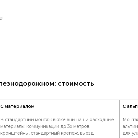
о!
лезнодорожном: стоимость
С материалом
С аль
В стандартный монтаж включены наши расходные
Монтаж
материалы: коммуникации до 3х метров,
альпин
кронштейны, стандартный крепеж, выезд.
для ул