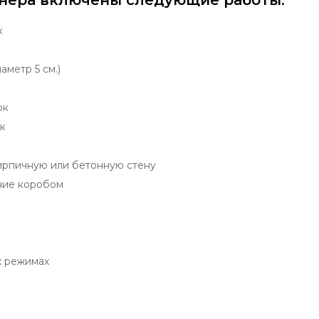
нера включены следующие работы:
к
аметр 5 см.)
ок
к
ирпичную или бетонную стену
ние коробом
х режимах