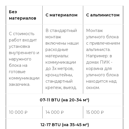
Без
С материалом
С альпинистом
материалов
В стандартный
Монтаж
С стоимость
монтаж
уличного блока
работ входит
включены наши
с привлечением
установка
расходные
альпиниста.
внутреннего и
материалы:
Например: в
наружного
коммуникации
домах ПИК -
блока на
до 3х метров,
корзина для
готовые
кронштейны,
уличного блока
коммуникации
стандартный
находится над
заказчика.
крепеж, выезд.
окном.
07-11 BTU (на 20-34 м
²
)
10 000
₽
14 000
₽
15 000
₽
12-17 BTU (на 35-45 м
²
)