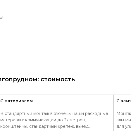
о!
гопрудном: стоимость
С материалом
С аль
В стандартный монтаж включены наши расходные
Монтаж
материалы: коммуникации до 3х метров,
альпин
кронштейны, стандартный крепеж, выезд.
для ул