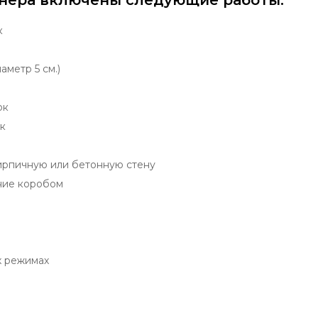
нера включены следующие работы:
к
аметр 5 см.)
ок
к
ирпичную или бетонную стену
ние коробом
х режимах