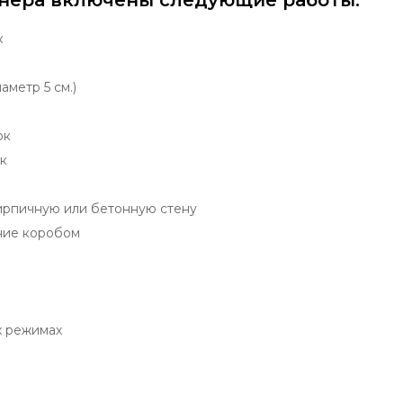
нера включены следующие работы:
к
аметр 5 см.)
ок
к
ирпичную или бетонную стену
ние коробом
х режимах