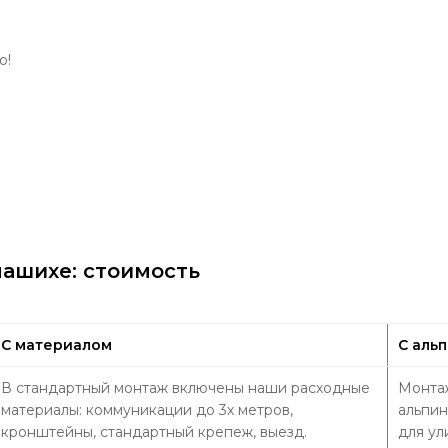
о!
ашихе: стоимость
С материалом
С аль
В стандартный монтаж включены наши расходные
Монтаж
материалы: коммуникации до 3х метров,
альпин
кронштейны, стандартный крепеж, выезд.
для ул