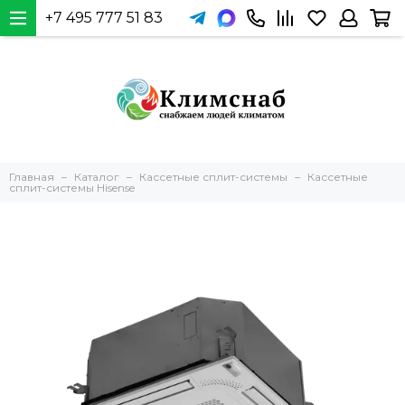
+7 495 777 51 83
Главная
Каталог
Кассетные сплит-системы
Кассетные
сплит-системы Hisense