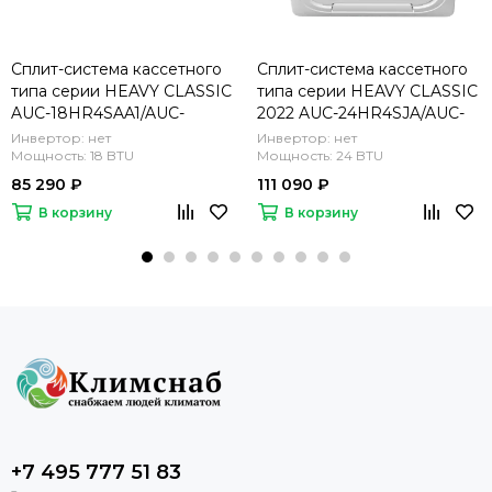
Сплит-система кассетного
Сплит-система кассетного
типа серии HEAVY CLASSIC
типа серии HEAVY CLASSIC
AUC-18HR4SAA1/AUC-
2022 AUC-24HR4SJA/AUC-
650/AUW-18H4SS
950R/AUW-24H4SF
Инвертор: нет
Инвертор: нет
(комплект)
Мощность: 18 BTU
(комплект)
Мощность: 24 BTU
85 290 ₽
111 090 ₽
В корзину
В корзину
+7 495 777 51 83