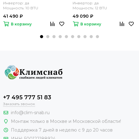
(комплект)
(комплект)
Инвертор: да
Инвертор: да
Мощность: 10 BTU
Мощность: 12 BTU
41 490 ₽
49 090 ₽
В корзину
В корзину
+7 495 777 51 83
Заказать звонок
info@clim-snab.ru
Монтаж только в Москве и Московской области!
Поддержка 7 дней в неделю с 9 до 20 часов
ИНН:
500122188924