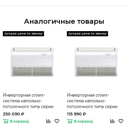
Аналогичные товары
Инверторная сплит-
Инверторная сплит-
система напольно-
система напольно-
потолочного типа серии
потолочного типа серии
HEAVY DC INVERTER AUV-
HEAVY DC INVERTER AUV-
250 090 ₽
115 990 ₽
48UR4SC/AUW-48U6SP1
18UR4SA2/AUW-18U4SS
В корзину
В корзину
(комплект)
(комплект)