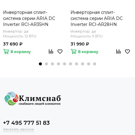
Инверторная сплит-
Инверторная сплит-
система серии ARIA DC
система серии ARIA DC
Inverter RCI-AR35HN
Inverter RCI-AR28HN
(комплект)
(комплект)
Инвертор: да
Инвертор: да
Мощность: 12 BTU
Мощность: 9 BTU
37 690 ₽
31 990 ₽
В корзину
В корзину
+7 495 777 51 83
Заказать звонок